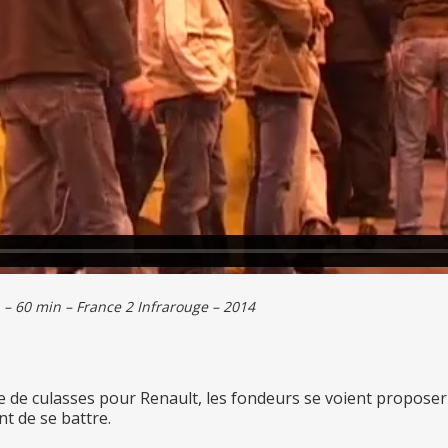
– 60 min – France 2 Infrarouge – 2014
 de culasses pour Renault, les fondeurs se voient proposer 
nt de se battre.