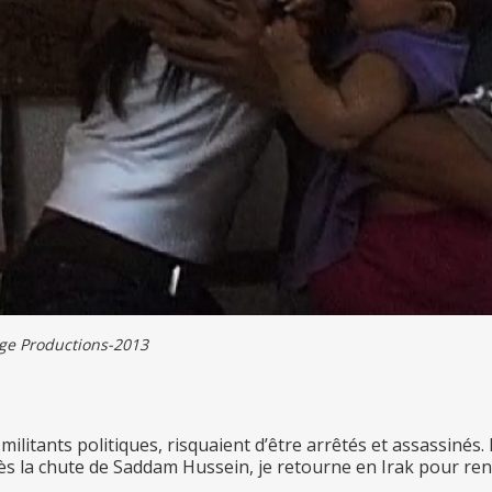
uge Productions-2013
 militants politiques, risquaient d’être arrêtés et assassiné
ès la chute de Saddam Hussein, je retourne en Irak pour renc